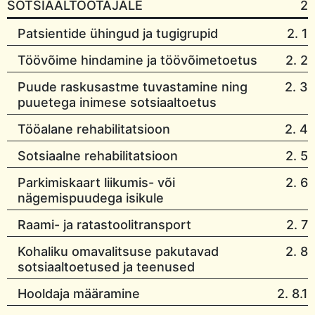
SOTSIAALTÖÖTAJALE
2
Patsientide ühingud ja tugigrupid
2. 1
Töövõime hindamine ja töövõimetoetus
2. 2
Puude raskusastme tuvastamine ning
2. 3
puuetega inimese sotsiaaltoetus
Tööalane rehabilitatsioon
2. 4
Sotsiaalne rehabilitatsioon
2. 5
Parkimiskaart liikumis- või
2. 6
nägemispuudega isikule
Raami- ja ratastoolitransport
2. 7
Kohaliku omavalitsuse pakutavad
2. 8
sotsiaaltoetused ja teenused
Hooldaja määramine
2. 8.1