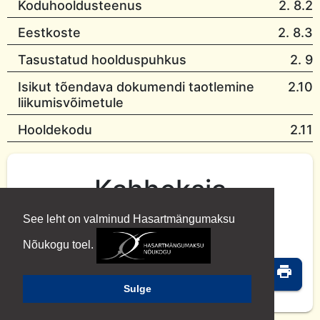
Koduhooldusteenus
2. 8.2
Eestkoste
2. 8.3
Tasustatud hoolduspuhkus
2. 9
Isikut tõendava dokumendi taotlemine
2.10
liikumisvõimetule
Hooldekodu
2.11
Kahheksia
See leht on valminud Hasartmängumaksu
Nõukogu toel.
email
print
Sulge