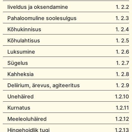
Iiveldus ja oksendamine
1. 2.2
Pahaloomuline soolesulgus
1. 2.3
Kõhukinnisus
1. 2.4
Kõhulahtisus
1. 2.5
Luksumine
1. 2.6
Sügelus
1. 2.7
Kahheksia
1. 2.8
Deliirium, ärevus, agiteeritus
1. 2.9
Unehäired
1.2.10
Kurnatus
1.2.11
Meeleoluhäired
1.2.12
Hingehoidlik tugi
1.2.13