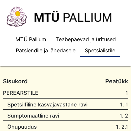
MTÜ Pallium
Teabepäevad ja üritused
Patsiendile ja lähedasele
Spetsialistile
Sisukord
Peatükk
PEREARSTILE
1
Spetsiifiline kasvajavastane ravi
1. 1
Sümptomaatline ravi
1. 2
Õhupuudus
1. 2.1