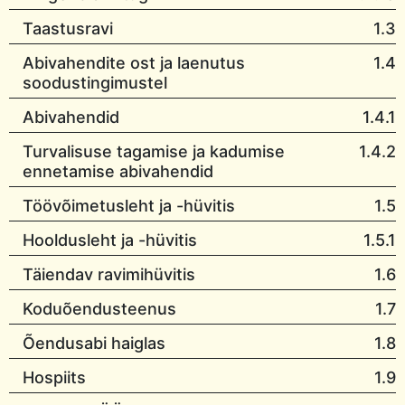
Taastusravi
1.3
Abivahendite ost ja laenutus
1.4
soodustingimustel
Abivahendid
1.4.1
Turvalisuse tagamise ja kadumise
1.4.2
ennetamise abivahendid
Töövõimetusleht ja -hüvitis
1.5
Hooldusleht ja -hüvitis
1.5.1
Täiendav ravimihüvitis
1.6
Koduõendusteenus
1.7
Õendusabi haiglas
1.8
Hospiits
1.9